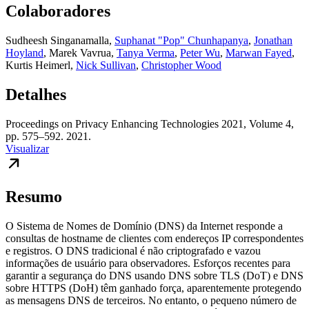
Colaboradores
Sudheesh Singanamalla
,
Suphanat "Pop" Chunhapanya
,
Jonathan
Hoyland
,
Marek Vavrua
,
Tanya Verma
,
Peter Wu
,
Marwan Fayed
,
Kurtis Heimerl
,
Nick Sullivan
,
Christopher Wood
Detalhes
Proceedings on Privacy Enhancing Technologies 2021, Volume 4,
pp. 575–592. 2021.
Visualizar
Resumo
O Sistema de Nomes de Domínio (DNS) da Internet responde a
consultas de hostname de clientes com endereços IP correspondentes
e registros. O DNS tradicional é não criptografado e vazou
informações de usuário para observadores. Esforços recentes para
garantir a segurança do DNS usando DNS sobre TLS (DoT) e DNS
sobre HTTPS (DoH) têm ganhado força, aparentemente protegendo
as mensagens DNS de terceiros. No entanto, o pequeno número de