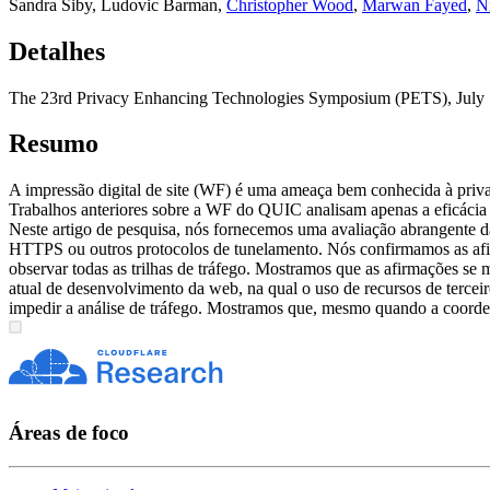
Sandra Siby
,
Ludovic Barman
,
Christopher Wood
,
Marwan Fayed
,
N
Detalhes
The 23rd Privacy Enhancing Technologies Symposium (PETS), July 1
Resumo
A impressão digital de site (WF) é uma ameaça bem conhecida à priv
Trabalhos anteriores sobre a WF do QUIC analisam apenas a eficácia 
Neste artigo de pesquisa, nós fornecemos uma avaliação abrangente
HTTPS ou outros protocolos de tunelamento. Nós confirmamos as afir
observar todas as trilhas de tráfego. Mostramos que as afirmações s
atual de desenvolvimento da web, na qual o uso de recursos de tercei
impedir a análise de tráfego. Mostramos que, mesmo quando a coorden
Áreas de foco