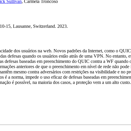
ick Sullivan
,
Carmela Troncoso
0-15, Lausanne, Switzerland. 2023.
acidade dos usuários na web. Novos padrões da Internet, como o QUIC,
das defesas quando os usuários estão atrás de uma VPN. No entanto, es
 das defesas baseadas em preenchimento do QUIC contra a WF quando o
mações anteriores de que o preenchimento em nível de rede não pode fo
e mantêm mesmo contra adversários com restrições na visibilidade e no
ros é a norma, impede o uso eficaz de defesas baseadas em preenchiment
ação é possível, na maioria dos casos, a proteção vem a um alto custo.