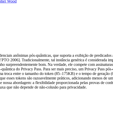
opher Wood
nciais anônimas pós-quânticas, que suporta a exibição de predicados a
CRYPTO 2006]. Tradicionalmente, tal instância genérica é considerada
nho surpreendentemente bom. Na verdade, ele compete com assinaturas 
-quântica do Privacy Pass. Para ser mais preciso, um Privacy Pass pós
 troca entre o tamanho do token (85–175KB) e o tempo de geração (0,
que esses tokens são razoavelmente práticos, adicionando menos de um 
 nossa abordagem: a flexibilidade proporcionada pelas provas de con
taxa que não depende de não-colusão para privacidade.