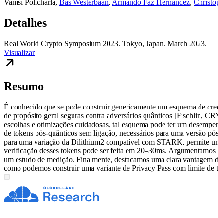
Vamsi Policharla
,
Bas Westerbaan
,
Armando Faz Hernandez
,
Christ
Detalhes
Real World Crypto Symposium 2023. Tokyo, Japan. March 2023.
Visualizar
Resumo
É conhecido que se pode construir genericamente um esquema de crede
de propósito geral seguras contra adversários quânticos [Fischlin, 
escolhas e otimizações cuidadosas, tal esquema pode ter um desempe
de tokens pós-quânticos sem ligação, necessários para uma versão pós
para uma variação da Dilithium2 compatível com STARK, permite uma
verificação desses tokens pode ser feita em 20–30ms. Argumentamos 
um estudo de medição. Finalmente, destacamos uma clara vantagem de
como podemos construir uma variante de Privacy Pass com limite de 