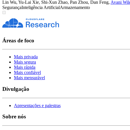
Lin Wu
,
Yu-Lai Xie
,
Shi-Xun Zhao
,
Pan Zhou
,
Dan Feng
,
Avani Wil
Segurança
Inteligência Artificial
Armazenamento
Áreas de foco
Mais privada
Mais segura
Mais rápida
Mais confiável
Mais mensurável
Divulgação
Apresentações e palestras
Sobre nós