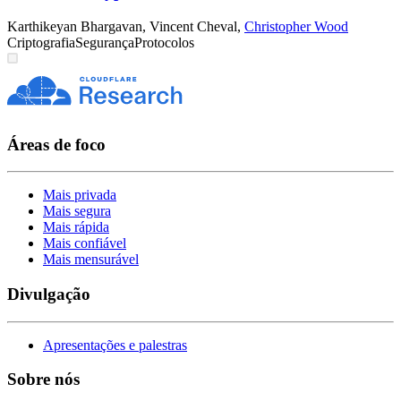
Karthikeyan Bhargavan
,
Vincent Cheval
,
Christopher Wood
Criptografia
Segurança
Protocolos
Áreas de foco
Mais privada
Mais segura
Mais rápida
Mais confiável
Mais mensurável
Divulgação
Apresentações e palestras
Sobre nós