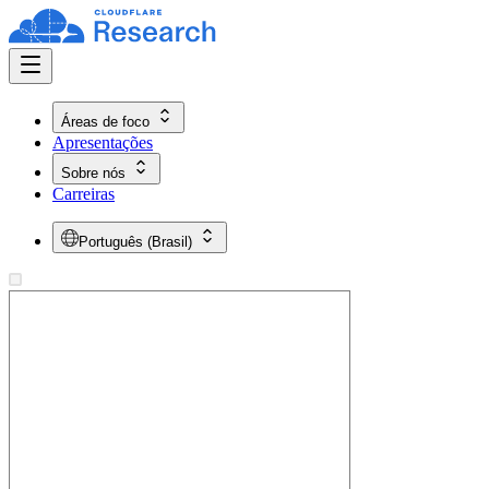
Áreas de foco
Apresentações
Sobre nós
Carreiras
Português (Brasil)