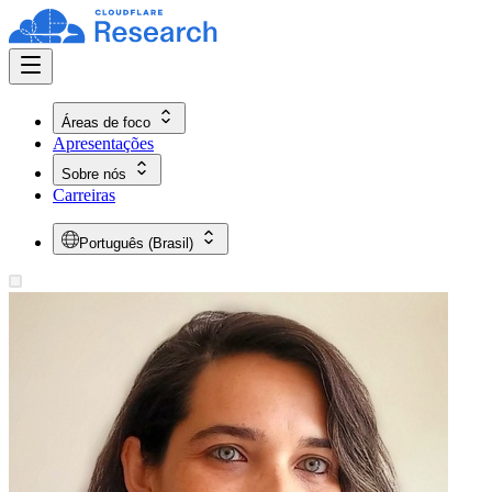
Áreas de foco
Apresentações
Sobre nós
Carreiras
Português (Brasil)