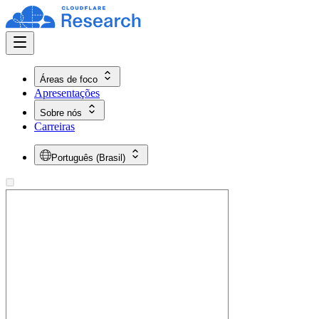
Áreas de foco
Apresentações
Sobre nós
Carreiras
Português (Brasil)