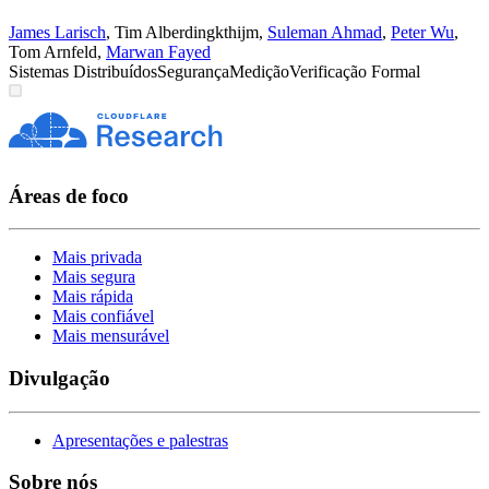
James Larisch
,
Tim Alberdingkthijm
,
Suleman Ahmad
,
Peter Wu
,
Tom Arnfeld
,
Marwan Fayed
Sistemas Distribuídos
Segurança
Medição
Verificação Formal
Áreas de foco
Mais privada
Mais segura
Mais rápida
Mais confiável
Mais mensurável
Divulgação
Apresentações e palestras
Sobre nós