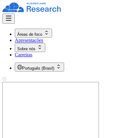
Áreas de foco
Apresentações
Sobre nós
Carreiras
Português (Brasil)