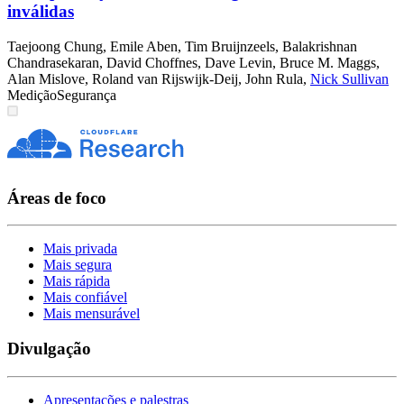
inválidas
Taejoong Chung
,
Emile Aben
,
Tim Bruijnzeels
,
Balakrishnan
Chandrasekaran
,
David Choffnes
,
Dave Levin
,
Bruce M. Maggs
,
Alan Mislove
,
Roland van Rijswijk-Deij
,
John Rula
,
Nick Sullivan
Medição
Segurança
Áreas de foco
Mais privada
Mais segura
Mais rápida
Mais confiável
Mais mensurável
Divulgação
Apresentações e palestras