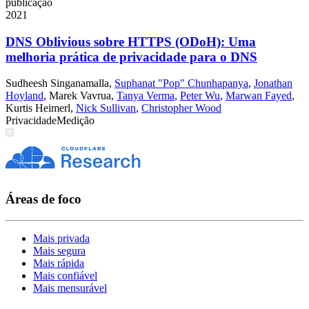
publicação
2021
DNS Oblivious sobre HTTPS (ODoH): Uma
melhoria prática de privacidade para o DNS
Sudheesh Singanamalla
,
Suphanat "Pop" Chunhapanya
,
Jonathan
Hoyland
,
Marek Vavrua
,
Tanya Verma
,
Peter Wu
,
Marwan Fayed
,
Kurtis Heimerl
,
Nick Sullivan
,
Christopher Wood
Privacidade
Medição
Áreas de foco
Mais privada
Mais segura
Mais rápida
Mais confiável
Mais mensurável