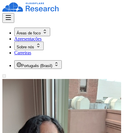
Áreas de foco
Apresentações
Sobre nós
Carreiras
Português (Brasil)