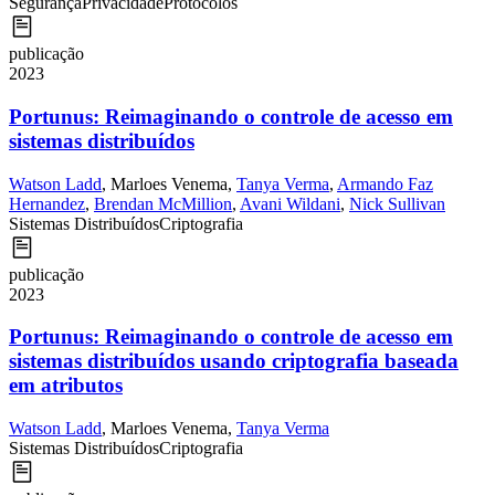
Segurança
Privacidade
Protocolos
publicação
2023
Portunus: Reimaginando o controle de acesso em
sistemas distribuídos
Watson Ladd
,
Marloes Venema
,
Tanya Verma
,
Armando Faz
Hernandez
,
Brendan McMillion
,
Avani Wildani
,
Nick Sullivan
Sistemas Distribuídos
Criptografia
publicação
2023
Portunus: Reimaginando o controle de acesso em
sistemas distribuídos usando criptografia baseada
em atributos
Watson Ladd
,
Marloes Venema
,
Tanya Verma
Sistemas Distribuídos
Criptografia