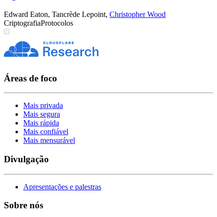
Edward Eaton
,
Tancrède Lepoint
,
Christopher Wood
Criptografia
Protocolos
Áreas de foco
Mais privada
Mais segura
Mais rápida
Mais confiável
Mais mensurável
Divulgação
Apresentações e palestras
Sobre nós