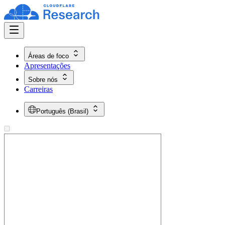
Áreas de foco
Apresentações
Sobre nós
Carreiras
Português (Brasil)