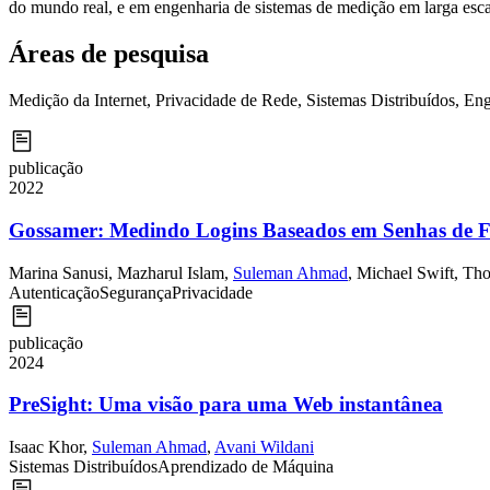
do mundo real, e em engenharia de sistemas de medição em larga esca
Áreas de pesquisa
Medição da Internet, Privacidade de Rede, Sistemas Distribuídos, Eng
publicação
2022
Gossamer: Medindo Logins Baseados em Senhas de 
Marina Sanusi
,
Mazharul Islam
,
Suleman Ahmad
,
Michael Swift
,
Tho
Autenticação
Segurança
Privacidade
publicação
2024
PreSight: Uma visão para uma Web instantânea
Isaac Khor
,
Suleman Ahmad
,
Avani Wildani
Sistemas Distribuídos
Aprendizado de Máquina