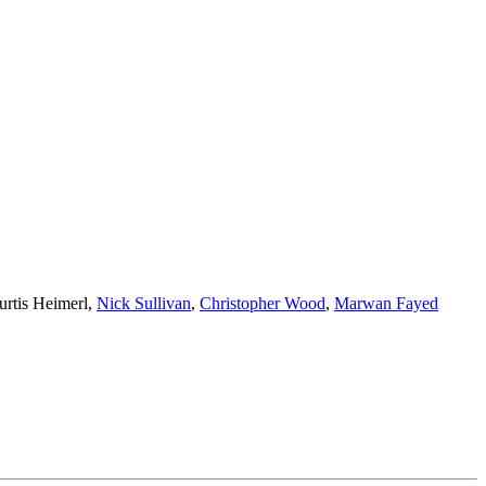
urtis Heimerl
,
Nick Sullivan
,
Christopher Wood
,
Marwan Fayed