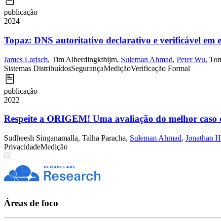
publicação
2024
Topaz: DNS autoritativo declarativo e verificável em
James Larisch
,
Tim Alberdingkthijm
,
Suleman Ahmad
,
Peter Wu
,
Tom
Sistemas Distribuídos
Segurança
Medição
Verificação Formal
publicação
2022
Respeite a ORIGEM! Uma avaliação do melhor caso de
Sudheesh Singanamalla
,
Talha Paracha
,
Suleman Ahmad
,
Jonathan H
Privacidade
Medição
Áreas de foco