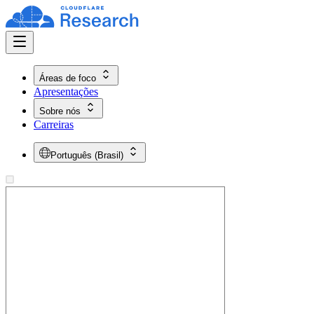
Áreas de foco
Apresentações
Sobre nós
Carreiras
Português (Brasil)