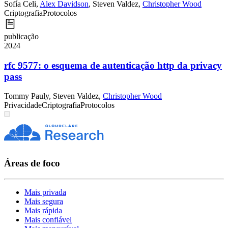
Sofía Celi
,
Alex Davidson
,
Steven Valdez
,
Christopher Wood
Criptografia
Protocolos
publicação
2024
rfc 9577: o esquema de autenticação http da privacy
pass
Tommy Pauly
,
Steven Valdez
,
Christopher Wood
Privacidade
Criptografia
Protocolos
Áreas de foco
Mais privada
Mais segura
Mais rápida
Mais confiável