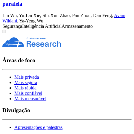
paralela
Lin Wu
,
Yu-Lai Xie
,
Shi-Xun Zhao
,
Pan Zhou
,
Dan Feng
,
Avani
Wildani
,
Ya-Yeng Wu
Segurança
Inteligência Artificial
Armazenamento
Áreas de foco
Mais privada
Mais segura
Mais rápida
Mais confiável
Mais mensurável
Divulgação
Apresentações e palestras