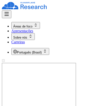
Áreas de foco
Apresentações
Sobre nós
Carreiras
Português (Brasil)