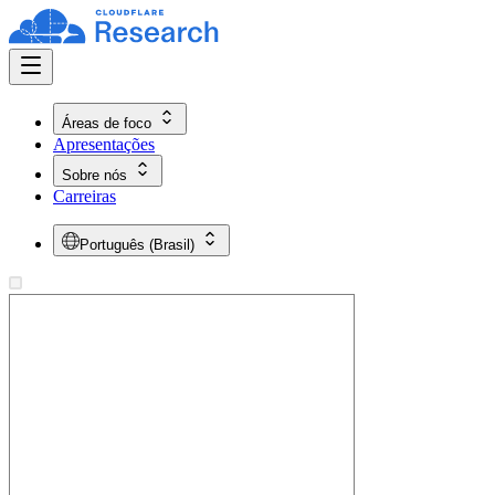
Áreas de foco
Apresentações
Sobre nós
Carreiras
Português (Brasil)