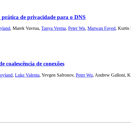
rática de privacidade para o DNS
yland
,
Marek Vavrua
,
Tanya Verma
,
Peter Wu
,
Marwan Fayed
,
Kurtis
 coalescência de conexões
oyland
,
Luke Valenta
,
Yevgen Safronov
,
Peter Wu
,
Andrew Galloni
,
K