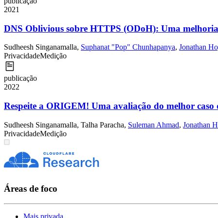
publicação
2021
DNS Oblivious sobre HTTPS (ODoH): Uma melhoria p
Sudheesh Singanamalla
,
Suphanat "Pop" Chunhapanya
,
Jonathan Ho
Privacidade
Medição
publicação
2022
Respeite a ORIGEM! Uma avaliação do melhor caso de
Sudheesh Singanamalla
,
Talha Paracha
,
Suleman Ahmad
,
Jonathan H
Privacidade
Medição
Áreas de foco
Mais privada