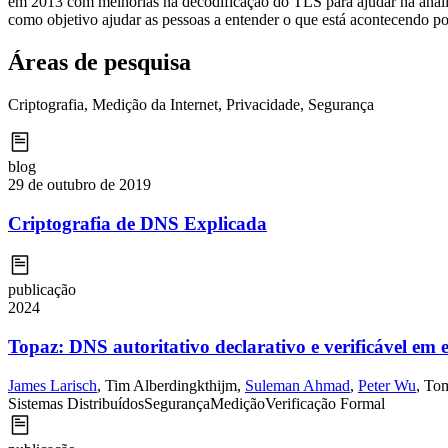
em 2013 com melhorias na decodificação do TLS para ajudar na anális
como objetivo ajudar as pessoas a entender o que está acontecendo po
Áreas de pesquisa
Criptografia, Medição da Internet, Privacidade, Segurança
blog
29 de outubro de 2019
Criptografia de DNS Explicada
publicação
2024
Topaz: DNS autoritativo declarativo e verificável em
James Larisch
,
Tim Alberdingkthijm
,
Suleman Ahmad
,
Peter Wu
,
Tom
Sistemas Distribuídos
Segurança
Medição
Verificação Formal