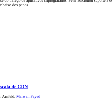
e do tráfego de aplicativos criptografados. Peter adicionou suporte 
r baixo dos panos.
 escala de CDN
 Arnfeld
,
Marwan Fayed