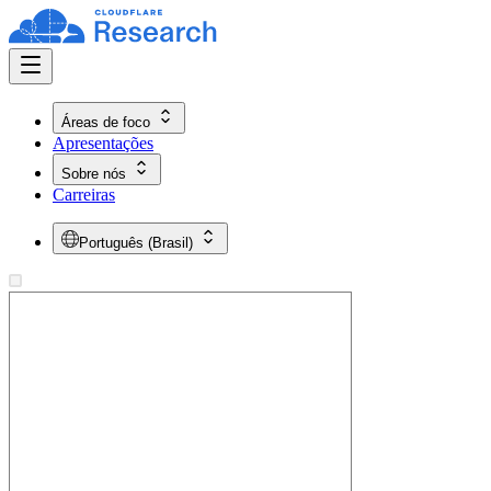
Áreas de foco
Apresentações
Sobre nós
Carreiras
Português (Brasil)