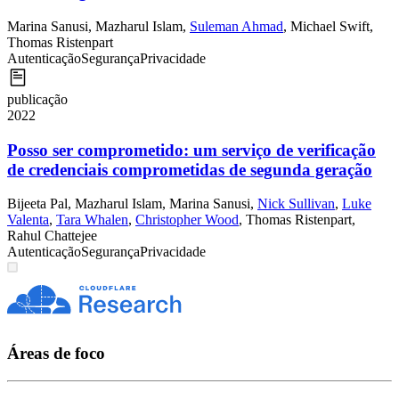
Marina Sanusi
,
Mazharul Islam
,
Suleman Ahmad
,
Michael Swift
,
Thomas Ristenpart
Autenticação
Segurança
Privacidade
publicação
2022
Posso ser comprometido: um serviço de verificação
de credenciais comprometidas de segunda geração
Bijeeta Pal
,
Mazharul Islam
,
Marina Sanusi
,
Nick Sullivan
,
Luke
Valenta
,
Tara Whalen
,
Christopher Wood
,
Thomas Ristenpart
,
Rahul Chattejee
Autenticação
Segurança
Privacidade
Áreas de foco