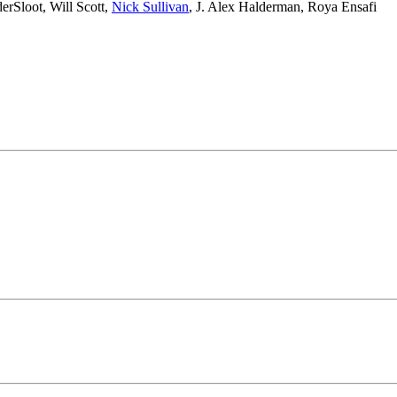
erSloot
,
Will Scott
,
Nick Sullivan
,
J. Alex Halderman
,
Roya Ensafi