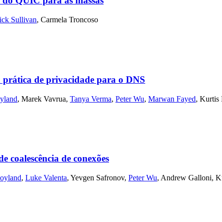
ite do QUIC para as massas
ick Sullivan
,
Carmela Troncoso
rática de privacidade para o DNS
yland
,
Marek Vavrua
,
Tanya Verma
,
Peter Wu
,
Marwan Fayed
,
Kurtis
 coalescência de conexões
oyland
,
Luke Valenta
,
Yevgen Safronov
,
Peter Wu
,
Andrew Galloni
,
K