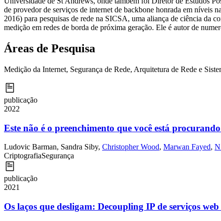
Universidade de St Andrews, onde também foi Diretor de Estudos Pó
de provedor de serviços de internet de backbone honrada em níveis na
2016) para pesquisas de rede na SICSA, uma aliança de ciência da com
medição em redes de borda de próxima geração. Ele é autor de nume
Áreas de Pesquisa
Medição da Internet, Segurança de Rede, Arquitetura de Rede e Sist
publicação
2022
Este não é o preenchimento que você está procurando
Ludovic Barman
,
Sandra Siby
,
Christopher Wood
,
Marwan Fayed
,
N
Criptografia
Segurança
publicação
2021
Os laços que desligam: Decoupling IP de serviços we