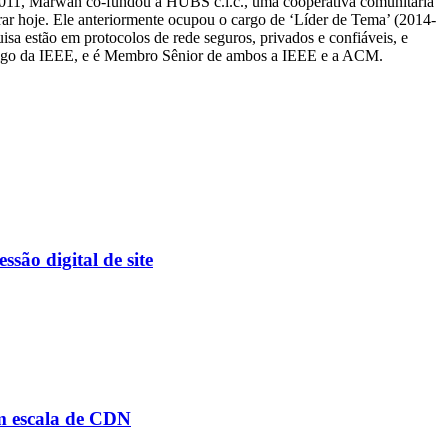
 2011, Marwan co-fundou a HUBS c.i.c., uma cooperativa comunitária
rar hoje. Ele anteriormente ocupou o cargo de ‘Líder de Tema’ (2014-
sa estão em protocolos de rede seguros, privados e confiáveis, e
artigo da IEEE, e é Membro Sênior de ambos a IEEE e a ACM.
ão digital de site
em escala de CDN