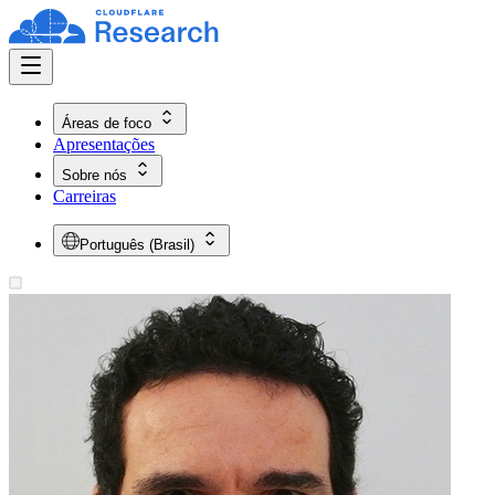
Áreas de foco
Apresentações
Sobre nós
Carreiras
Português (Brasil)