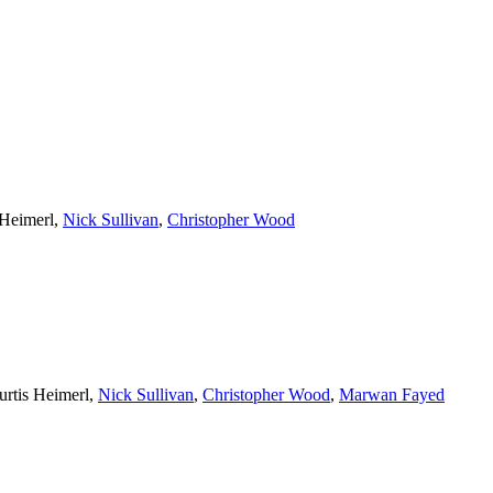
 Heimerl
,
Nick Sullivan
,
Christopher Wood
urtis Heimerl
,
Nick Sullivan
,
Christopher Wood
,
Marwan Fayed