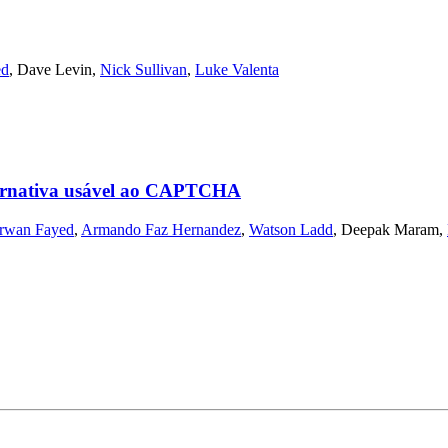
ed
,
Dave Levin
,
Nick Sullivan
,
Luke Valenta
lternativa usável ao CAPTCHA
rwan Fayed
,
Armando Faz Hernandez
,
Watson Ladd
,
Deepak Maram
,