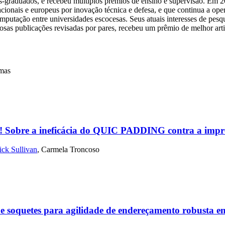
s-graduados, e recebeu múltiplos prêmios de ensino e supervisão. Em
cionais e europeus por inovação técnica e defesa, e que continua a ope
putação entre universidades escocesas. Seus atuais interesses de pesqui
rosas publicações revisadas por pares, recebeu um prêmio de melhor 
emas
! Sobre a ineficácia do QUIC PADDING contra a impress
ick Sullivan
,
Carmela Troncoso
b e soquetes para agilidade de endereçamento robusta 