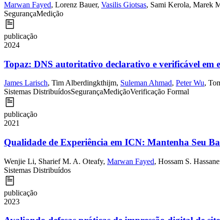
Marwan Fayed
,
Lorenz Bauer
,
Vasilis Giotsas
,
Sami Kerola
,
Marek M
Segurança
Medição
publicação
2024
Topaz: DNS autoritativo declarativo e verificável em
James Larisch
,
Tim Alberdingkthijm
,
Suleman Ahmad
,
Peter Wu
,
Tom
Sistemas Distribuídos
Segurança
Medição
Verificação Formal
publicação
2021
Qualidade de Experiência em ICN: Mantenha Seu Bai
Wenjie Li
,
Sharief M. A. Oteafy
,
Marwan Fayed
,
Hossam S. Hassane
Sistemas Distribuídos
publicação
2023