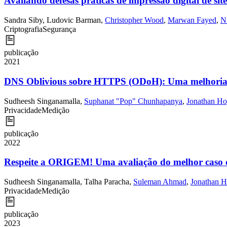
Avaliando defesas práticas de impressão digital de s
Sandra Siby
,
Ludovic Barman
,
Christopher Wood
,
Marwan Fayed
,
N
Criptografia
Segurança
publicação
2021
DNS Oblivious sobre HTTPS (ODoH): Uma melhoria p
Sudheesh Singanamalla
,
Suphanat "Pop" Chunhapanya
,
Jonathan Ho
Privacidade
Medição
publicação
2022
Respeite a ORIGEM! Uma avaliação do melhor caso de
Sudheesh Singanamalla
,
Talha Paracha
,
Suleman Ahmad
,
Jonathan H
Privacidade
Medição
publicação
2023