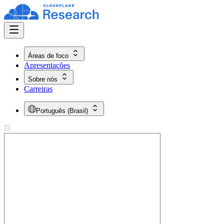
Áreas de foco
Apresentações
Sobre nós
Carreiras
Português (Brasil)