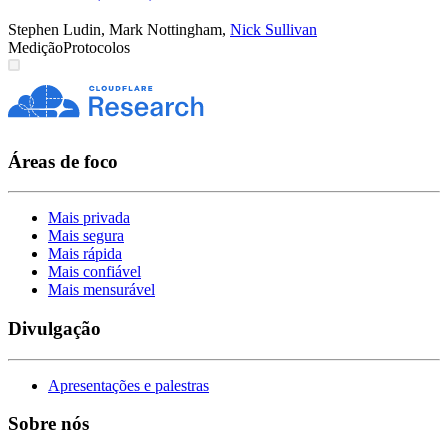
Stephen Ludin
,
Mark Nottingham
,
Nick Sullivan
Medição
Protocolos
Áreas de foco
Mais privada
Mais segura
Mais rápida
Mais confiável
Mais mensurável
Divulgação
Apresentações e palestras
Sobre nós