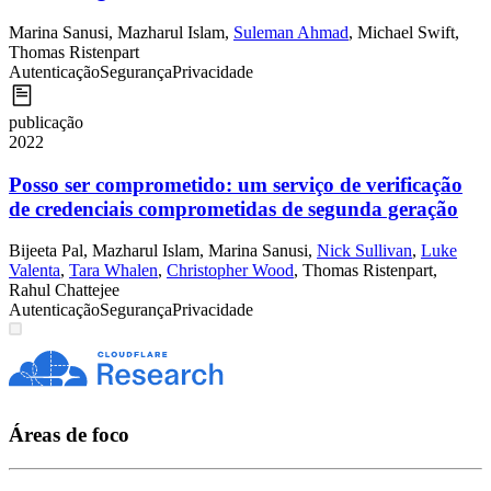
Marina Sanusi
,
Mazharul Islam
,
Suleman Ahmad
,
Michael Swift
,
Thomas Ristenpart
Autenticação
Segurança
Privacidade
publicação
2022
Posso ser comprometido: um serviço de verificação
de credenciais comprometidas de segunda geração
Bijeeta Pal
,
Mazharul Islam
,
Marina Sanusi
,
Nick Sullivan
,
Luke
Valenta
,
Tara Whalen
,
Christopher Wood
,
Thomas Ristenpart
,
Rahul Chattejee
Autenticação
Segurança
Privacidade
Áreas de foco