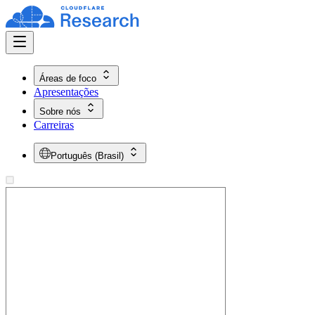
Áreas de foco
Apresentações
Sobre nós
Carreiras
Português (Brasil)