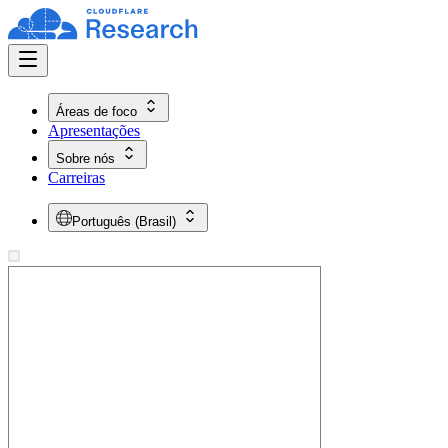
Áreas de foco
Apresentações
Sobre nós
Carreiras
Português (Brasil)