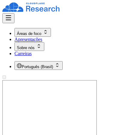
Áreas de foco
Apresentações
Sobre nós
Carreiras
Português (Brasil)