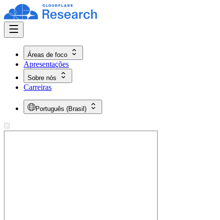
Áreas de foco
Apresentações
Sobre nós
Carreiras
Português (Brasil)