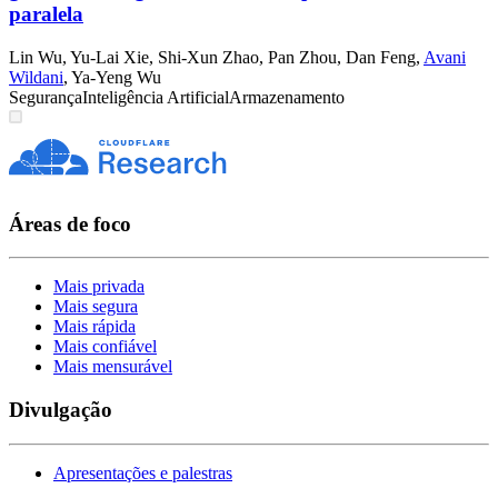
paralela
Lin Wu
,
Yu-Lai Xie
,
Shi-Xun Zhao
,
Pan Zhou
,
Dan Feng
,
Avani
Wildani
,
Ya-Yeng Wu
Segurança
Inteligência Artificial
Armazenamento
Áreas de foco
Mais privada
Mais segura
Mais rápida
Mais confiável
Mais mensurável
Divulgação
Apresentações e palestras