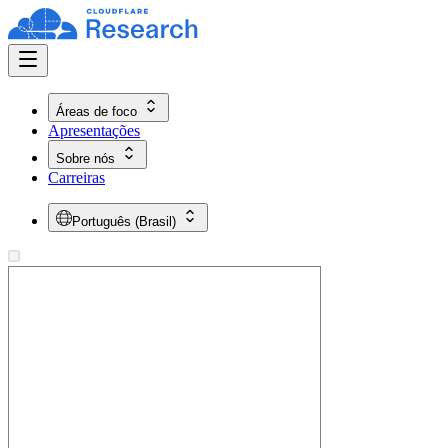
Áreas de foco
Apresentações
Sobre nós
Carreiras
Português (Brasil)