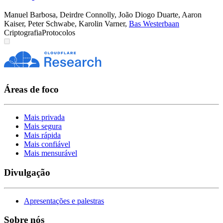
Manuel Barbosa
,
Deirdre Connolly
,
João Diogo Duarte
,
Aaron
Kaiser
,
Peter Schwabe
,
Karolin Varner
,
Bas Westerbaan
Criptografia
Protocolos
Áreas de foco
Mais privada
Mais segura
Mais rápida
Mais confiável
Mais mensurável
Divulgação
Apresentações e palestras
Sobre nós