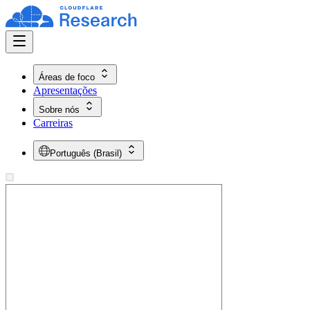
Áreas de foco
Apresentações
Sobre nós
Carreiras
Português (Brasil)