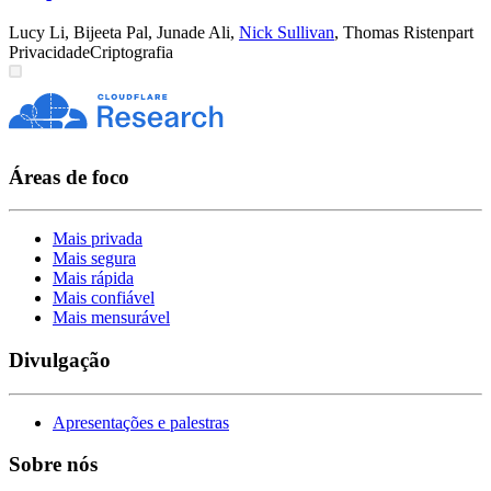
Lucy Li
,
Bijeeta Pal
,
Junade Ali
,
Nick Sullivan
,
Thomas Ristenpart
Privacidade
Criptografia
Áreas de foco
Mais privada
Mais segura
Mais rápida
Mais confiável
Mais mensurável
Divulgação
Apresentações e palestras
Sobre nós