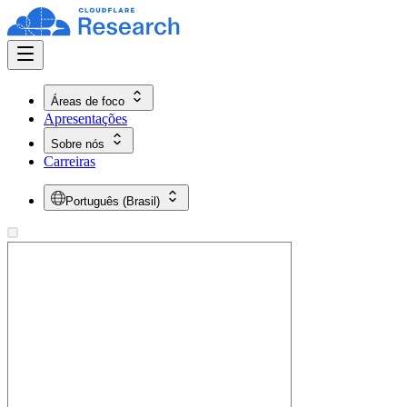
Áreas de foco
Apresentações
Sobre nós
Carreiras
Português (Brasil)