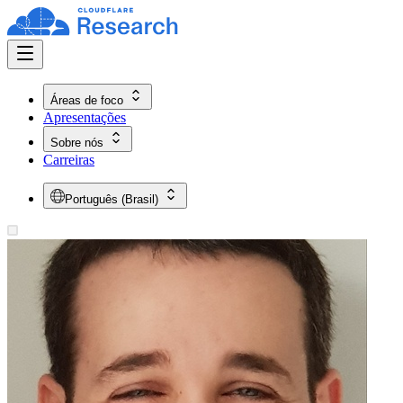
Áreas de foco
Apresentações
Sobre nós
Carreiras
Português (Brasil)