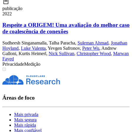
publicação
2022
Respeite a ORIGEM! Uma avaliação do melhor caso
de coalescência de conexões
Sudheesh Singanamalla
,
Talha Paracha
,
Suleman Ahmad
,
Jonathan
Hoyland
,
Luke Valenta
,
Yevgen Safronov
,
Peter Wu
,
Andrew
Galloni
,
Kurtis Heimerl
,
Nick Sullivan
,
Christopher Wood
,
Marwan
Fayed
Privacidade
Medição
Áreas de foco
Mais privada
Mais segura
Mais rápida
Mais confiável