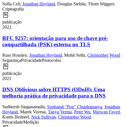
Sofía Celi
,
Jonathan Hoyland
,
Douglas Stebila
,
Thom Wiggers
Criptografia
publicação
2022
RFC 9257: orientação para uso de chave pré-
compartilhada (PSK) externa no TLS
Russ Housley
,
Jonathan Hoyland
,
Mohit Sethi
,
Christopher Wood
Segurança
Privacidade
Protocolos
publicação
2021
DNS Oblivious sobre HTTPS (ODoH): Uma
melhoria prática de privacidade para o DNS
Sudheesh Singanamalla
,
Suphanat "Pop" Chunhapanya
,
Jonathan
Hoyland
,
Marek Vavrua
,
Tanya Verma
,
Peter Wu
,
Marwan Fayed
,
Kurtis Heimerl
,
Nick Sullivan
,
Christopher Wood
Privacidade
Medição