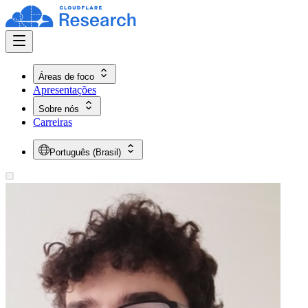
Áreas de foco
Apresentações
Sobre nós
Carreiras
Português (Brasil)