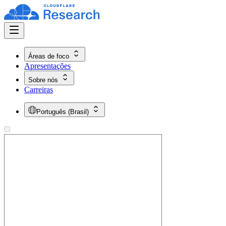
Áreas de foco
Apresentações
Sobre nós
Carreiras
Português (Brasil)