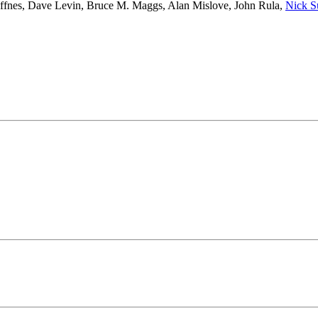
ffnes
,
Dave Levin
,
Bruce M. Maggs
,
Alan Mislove
,
John Rula
,
Nick S