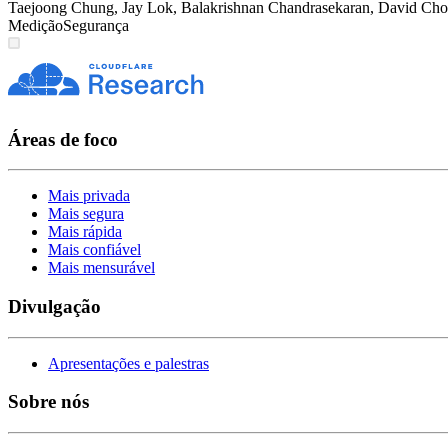
Taejoong Chung
,
Jay Lok
,
Balakrishnan Chandrasekaran
,
David Cho
Medição
Segurança
Áreas de foco
Mais privada
Mais segura
Mais rápida
Mais confiável
Mais mensurável
Divulgação
Apresentações e palestras
Sobre nós