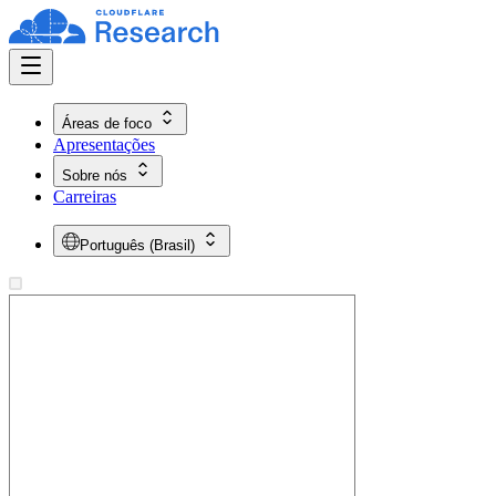
Áreas de foco
Apresentações
Sobre nós
Carreiras
Português (Brasil)