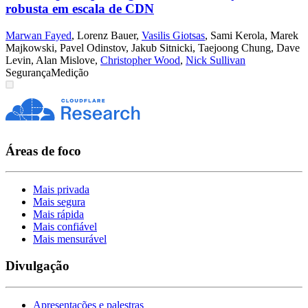
robusta em escala de CDN
Marwan Fayed
,
Lorenz Bauer
,
Vasilis Giotsas
,
Sami Kerola
,
Marek
Majkowski
,
Pavel Odinstov
,
Jakub Sitnicki
,
Taejoong Chung
,
Dave
Levin
,
Alan Mislove
,
Christopher Wood
,
Nick Sullivan
Segurança
Medição
Áreas de foco
Mais privada
Mais segura
Mais rápida
Mais confiável
Mais mensurável
Divulgação
Apresentações e palestras