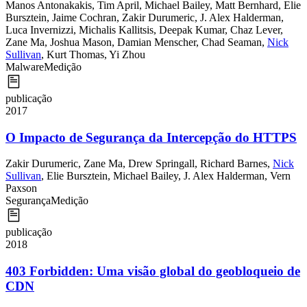
Manos Antonakakis
,
Tim April
,
Michael Bailey
,
Matt Bernhard
,
Elie
Bursztein
,
Jaime Cochran
,
Zakir Durumeric
,
J. Alex Halderman
,
Luca Invernizzi
,
Michalis Kallitsis
,
Deepak Kumar
,
Chaz Lever
,
Zane Ma
,
Joshua Mason
,
Damian Menscher
,
Chad Seaman
,
Nick
Sullivan
,
Kurt Thomas
,
Yi Zhou
Malware
Medição
publicação
2017
O Impacto de Segurança da Intercepção do HTTPS
Zakir Durumeric
,
Zane Ma
,
Drew Springall
,
Richard Barnes
,
Nick
Sullivan
,
Elie Bursztein
,
Michael Bailey
,
J. Alex Halderman
,
Vern
Paxson
Segurança
Medição
publicação
2018
403 Forbidden: Uma visão global do geobloqueio de
CDN