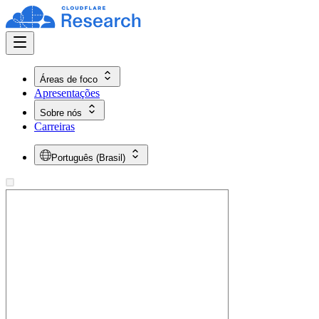
Áreas de foco
Apresentações
Sobre nós
Carreiras
Português (Brasil)