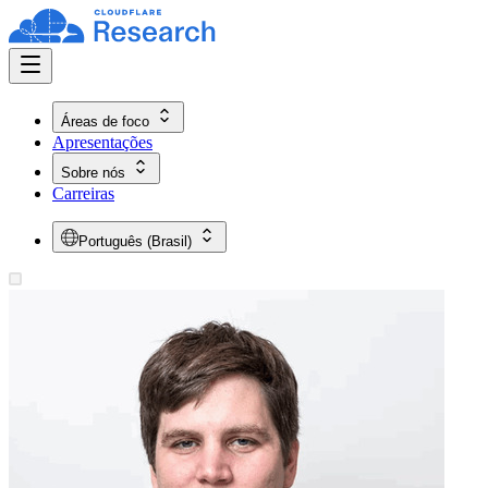
Áreas de foco
Apresentações
Sobre nós
Carreiras
Português (Brasil)