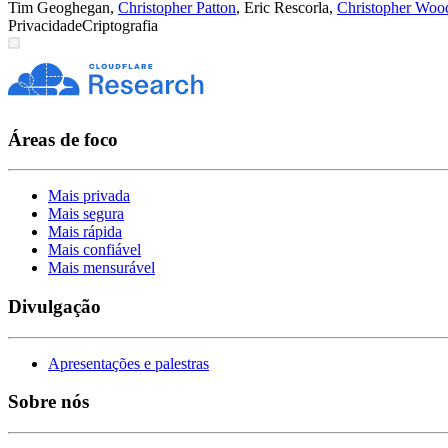
Tim Geoghegan
,
Christopher Patton
,
Eric Rescorla
,
Christopher Woo
Privacidade
Criptografia
Áreas de foco
Mais privada
Mais segura
Mais rápida
Mais confiável
Mais mensurável
Divulgação
Apresentações e palestras
Sobre nós