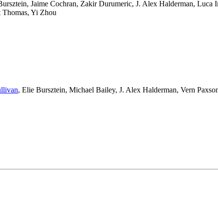
Bursztein
,
Jaime Cochran
,
Zakir Durumeric
,
J. Alex Halderman
,
Luca I
t Thomas
,
Yi Zhou
llivan
,
Elie Bursztein
,
Michael Bailey
,
J. Alex Halderman
,
Vern Paxso