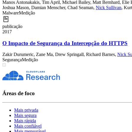
Manos Antonakakis
,
Tim April
,
Michael Bailey
,
Matt Bernhard
,
Elie 
Joshua Mason
,
Damian Menscher
,
Chad Seaman
,
Nick Sullivan
,
Kur
Malware
Medição
publicação
2017
O Impacto de Segurança da Intercepção do HTTPS
Zakir Durumeric
,
Zane Ma
,
Drew Springall
,
Richard Barnes
,
Nick Su
Segurança
Medição
Áreas de foco
Mais privada
Mais segura
Mais rápida
Mais confiável
Mais mensurável