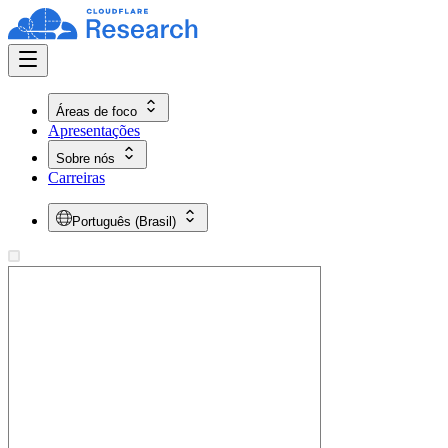
Áreas de foco
Apresentações
Sobre nós
Carreiras
Português (Brasil)