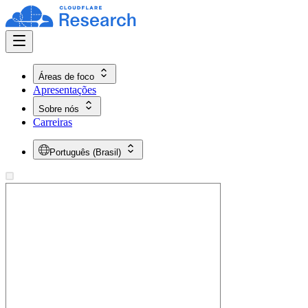
Áreas de foco
Apresentações
Sobre nós
Carreiras
Português (Brasil)