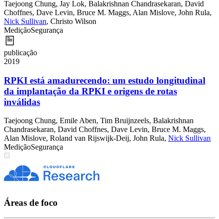
Taejoong Chung
,
Jay Lok
,
Balakrishnan Chandrasekaran
,
David
Choffnes
,
Dave Levin
,
Bruce M. Maggs
,
Alan Mislove
,
John Rula
,
Nick Sullivan
,
Christo Wilson
Medição
Segurança
publicação
2019
RPKI está amadurecendo: um estudo longitudinal
da implantação da RPKI e origens de rotas
inválidas
Taejoong Chung
,
Emile Aben
,
Tim Bruijnzeels
,
Balakrishnan
Chandrasekaran
,
David Choffnes
,
Dave Levin
,
Bruce M. Maggs
,
Alan Mislove
,
Roland van Rijswijk-Deij
,
John Rula
,
Nick Sullivan
Medição
Segurança
Áreas de foco