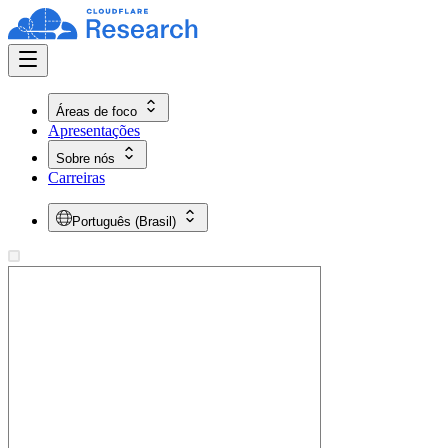
Áreas de foco
Apresentações
Sobre nós
Carreiras
Português (Brasil)