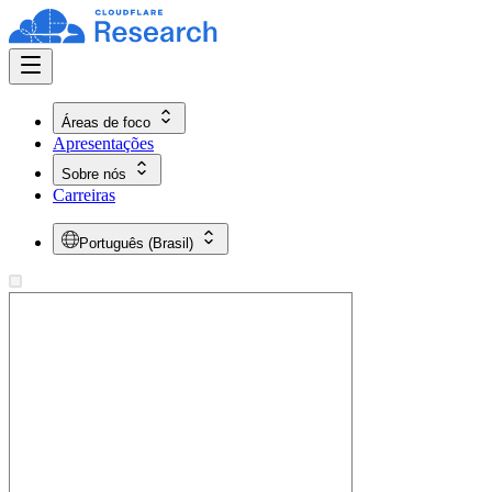
Áreas de foco
Apresentações
Sobre nós
Carreiras
Português (Brasil)