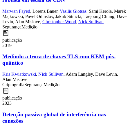
Marwan Fayed
,
Lorenz Bauer
,
Vasilis Giotsas
,
Sami Kerola
,
Marek
Majkowski
,
Pavel Odinstov
,
Jakub Sitnicki
,
Taejoong Chung
,
Dave
Levin
,
Alan Mislove
,
Christopher Wood
,
Nick Sullivan
Segurança
Medição
publicação
2019
Medindo a troca de chaves TLS com KEM pós-
quântico
Kris Kwiatkowski
,
Nick Sullivan
,
Adam Langley
,
Dave Levin
,
Alan Mislove
Criptografia
Segurança
Medição
publicação
2023
Detecção passiva global de interferência nas
conexões