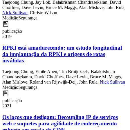
Taejoong Chung
,
Jay Lok
,
Balakrishnan Chandrasekaran
,
David
Choffnes
,
Dave Levin
,
Bruce M. Maggs
,
Alan Mislove
,
John Rula
,
Nick Sullivan
,
Christo Wilson
Medição
Segurança
publicação
2019
RPKI está amadurecendo: um estudo longitudinal
da implantação da RPKI e origens de rotas
inválidas
Taejoong Chung
,
Emile Aben
,
Tim Bruijnzeels
,
Balakrishnan
Chandrasekaran
,
David Choffnes
,
Dave Levin
,
Bruce M. Maggs
,
Alan Mislove
,
Roland van Rijswijk-Deij
,
John Rula
,
Nick Sullivan
Medição
Segurança
publicação
2021
Os laços que desligam: Decoupling IP de serviços
web e soquetes para agilidade de endereçamento
robusta em escala de CDN