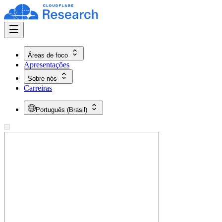
Áreas de foco
Apresentações
Sobre nós
Carreiras
Português (Brasil)