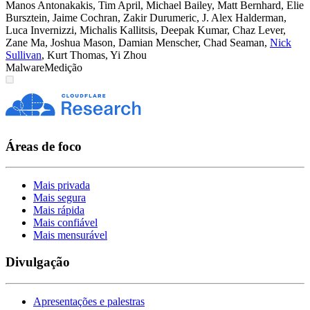
Manos Antonakakis
,
Tim April
,
Michael Bailey
,
Matt Bernhard
,
Elie
Bursztein
,
Jaime Cochran
,
Zakir Durumeric
,
J. Alex Halderman
,
Luca Invernizzi
,
Michalis Kallitsis
,
Deepak Kumar
,
Chaz Lever
,
Zane Ma
,
Joshua Mason
,
Damian Menscher
,
Chad Seaman
,
Nick
Sullivan
,
Kurt Thomas
,
Yi Zhou
Malware
Medição
Áreas de foco
Mais privada
Mais segura
Mais rápida
Mais confiável
Mais mensurável
Divulgação
Apresentações e palestras