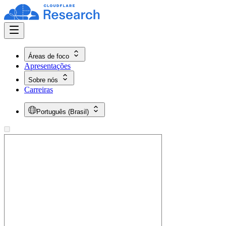
Áreas de foco
Apresentações
Sobre nós
Carreiras
Português (Brasil)