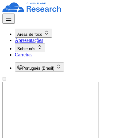
Áreas de foco
Apresentações
Sobre nós
Carreiras
Português (Brasil)