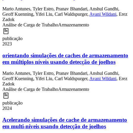
Mario Antunes
,
Tyler Estro
,
Pranav Bhandari
,
Anshul Gandhi
,
Geoff Kuenning
,
Yifei Liu
,
Carl Waldspurger
,
Avani Wildani
,
Erez
Zadok
Análise de Carga de Trabalho
Armazenamento
publicação
2023
orientando simulações de caches de armazenamento
em múltiplos níveis usando detecção de joelhos
Mario Antunes
,
Tyler Estro
,
Pranav Bhandari
,
Anshul Gandhi
,
Geoff Kuenning
,
Yifei Liu
,
Carl Waldspurger
,
Avani Wildani
,
Erez
Zadok
Análise de Carga de Trabalho
Armazenamento
publicação
2024
Acelerando simulações de cache de armazenamento
em multi-níveis usando detecção de joelhos