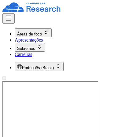
Áreas de foco
Apresentações
Sobre nós
Carreiras
Português (Brasil)