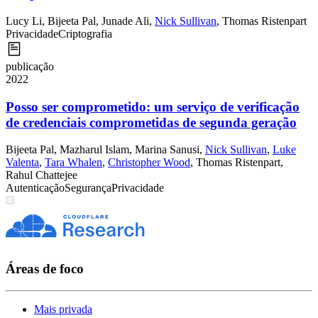
Lucy Li
,
Bijeeta Pal
,
Junade Ali
,
Nick Sullivan
,
Thomas Ristenpart
Privacidade
Criptografia
publicação
2022
Posso ser comprometido: um serviço de verificação
de credenciais comprometidas de segunda geração
Bijeeta Pal
,
Mazharul Islam
,
Marina Sanusi
,
Nick Sullivan
,
Luke
Valenta
,
Tara Whalen
,
Christopher Wood
,
Thomas Ristenpart
,
Rahul Chattejee
Autenticação
Segurança
Privacidade
Áreas de foco
Mais privada