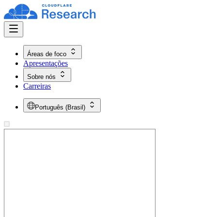
Áreas de foco
Apresentações
Sobre nós
Carreiras
Português (Brasil)