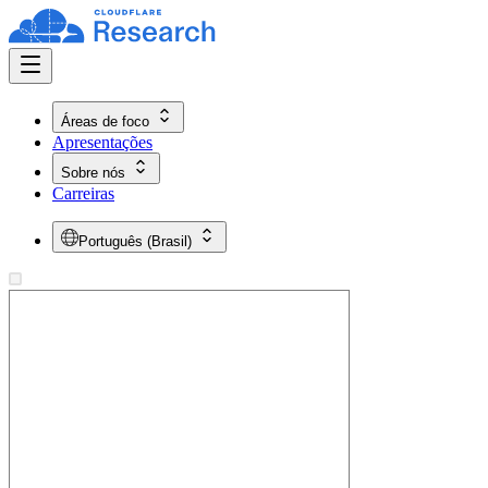
Áreas de foco
Apresentações
Sobre nós
Carreiras
Português (Brasil)