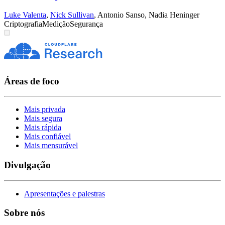
Luke Valenta
,
Nick Sullivan
,
Antonio Sanso
,
Nadia Heninger
Criptografia
Medição
Segurança
Áreas de foco
Mais privada
Mais segura
Mais rápida
Mais confiável
Mais mensurável
Divulgação
Apresentações e palestras
Sobre nós