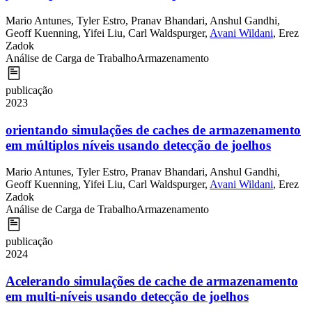
Mario Antunes
,
Tyler Estro
,
Pranav Bhandari
,
Anshul Gandhi
,
Geoff Kuenning
,
Yifei Liu
,
Carl Waldspurger
,
Avani Wildani
,
Erez
Zadok
Análise de Carga de Trabalho
Armazenamento
publicação
2023
orientando simulações de caches de armazenamento
em múltiplos níveis usando detecção de joelhos
Mario Antunes
,
Tyler Estro
,
Pranav Bhandari
,
Anshul Gandhi
,
Geoff Kuenning
,
Yifei Liu
,
Carl Waldspurger
,
Avani Wildani
,
Erez
Zadok
Análise de Carga de Trabalho
Armazenamento
publicação
2024
Acelerando simulações de cache de armazenamento
em multi-níveis usando detecção de joelhos