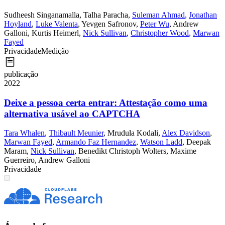
Sudheesh Singanamalla
,
Talha Paracha
,
Suleman Ahmad
,
Jonathan
Hoyland
,
Luke Valenta
,
Yevgen Safronov
,
Peter Wu
,
Andrew
Galloni
,
Kurtis Heimerl
,
Nick Sullivan
,
Christopher Wood
,
Marwan
Fayed
Privacidade
Medição
publicação
2022
Deixe a pessoa certa entrar: Attestação como uma
alternativa usável ao CAPTCHA
Tara Whalen
,
Thibault Meunier
,
Mrudula Kodali
,
Alex Davidson
,
Marwan Fayed
,
Armando Faz Hernandez
,
Watson Ladd
,
Deepak
Maram
,
Nick Sullivan
,
Benedikt Christoph Wolters
,
Maxime
Guerreiro
,
Andrew Galloni
Privacidade