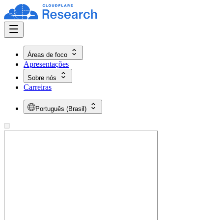
Áreas de foco
Apresentações
Sobre nós
Carreiras
Português (Brasil)