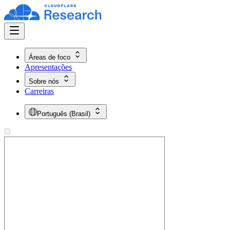
Áreas de foco
Apresentações
Sobre nós
Carreiras
Português (Brasil)